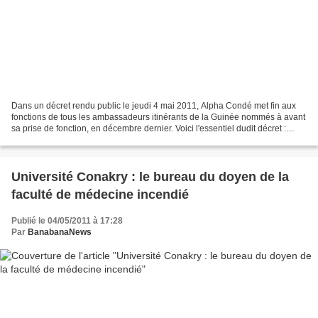
Dans un décret rendu public le jeudi 4 mai 2011, Alpha Condé met fin aux
fonctions de tous les ambassadeurs itinérants de la Guinée nommés à avant
sa prise de fonction, en décembre dernier. Voici l'essentiel dudit décret :
Article 1er : Il est mis fin...
Université Conakry : le bureau du doyen de la
faculté de médecine incendié
Publié le 04/05/2011 à 17:28
Par
BanabanaNews