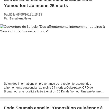
Yomou font au moins 25 morts
Publié le 05/05/2011 à 15:28
Par
BanabanaNews
Selon des informations en provenance de la région forestière, des
affrontements auraient fait au moins 24 morts à Galakpaye, CRD de
Bignamou, une localité située à environ 70 Km de Yomou. Une préfecture
située à la frontière entre le Liberia et la Guinée....
Fode Soumah appelle l’Opposition guinéenne à