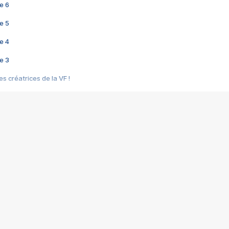
e 6
e 5
e 4
e 3
s créatrices de la VF !
e 2
e 1
e Mektoub My Love arrive enfin ! Rencontre avec Shaïn Boumedine et Sal
i : après Toni en famille
elle réalise le bouleversant Dites lui que je l'aime
ais ! Rencontre autour de Vie privée de Rebecca Zlotowski
 de Marguerite, Grave... Rencontre avec Ella Rumpf
 Les Rêveurs, un film intime sur la santé mentale