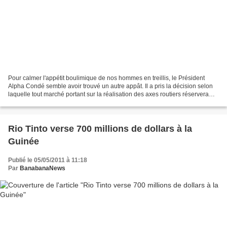
Pour calmer l'appétit boulimique de nos hommes en treillis, le Président
Alpha Condé semble avoir trouvé un autre appât. Il a pris la décision selon
laquelle tout marché portant sur la réalisation des axes routiers réservera
entre 35 et 40 pour cent au...
Rio Tinto verse 700 millions de dollars à la
Guinée
Publié le 05/05/2011 à 11:18
Par
BanabanaNews