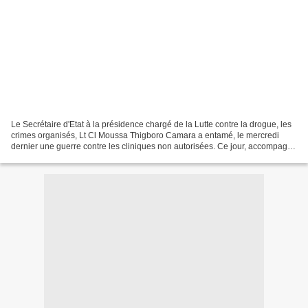
Le Secrétaire d'Etat à la présidence chargé de la Lutte contre la drogue, les
crimes organisés, Lt Cl Moussa Thigboro Camara a entamé, le mercredi
dernier une guerre contre les cliniques non autorisées. Ce jour, accompagné
de ses hommes, il s'est rendu...