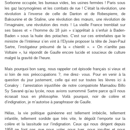
Sorbonne occupée, les bureaux vides, les usines fermées ! Paris sous
les gaz lacrymogènes et les combats de rue ! C’était la révolution, une
révolution à l’inverse de celle de Danton et de Robespierre, de
Bakounine et de Staline, une révolution des mœurs, une révolution de
l’imaginaire, une révolution des mots ! La vieille France tremblait sur
ses bases et « l’homme du 18 juin » s’apprêtait à s’enfuir à Baden-
Baden » sous la huée des potaches. C’est sur ces entrefaites que le
ministre de l’Intérieur s’en vint à l’Elysée proposer la tête de Jean-Paul
Sartre, l’instigateur présumé de la « chienlit ». « On n’arrête pas
Voltaire », lui répondit de Gaulle encore lucide et soucieux de culture
malgré la gravité de l’heure.
Mais pourquoi bon sang, nous rappeler cet épisode français si vieux et
si loin de nos préoccupations ?, me direz- vous. Pour en venir à la
question du jour justement, celle qui est sur toutes les lèvres ici à
Conakry : l’arrestation injustifiée de notre compatriote Mamadou Billo
Sy Savané qu’au lycée, nous avions surnommé Sartre parce qu’il nous
écrasait tous en philosophie. Voilà pourquoi, noir de colère et
d’indignation, je m’autorise à paraphraser de Gaulle.
Hélas, la vie politique guinéenne est tellement imbécile, tellement
infantile, tellement sordide que très vite, le dégoût l’emporte sur la
colère et la lassitude sur l’indignation. Ceux qui nous dirigent depuis
1958 ne font pas que nous voler, nous tuer, nous insulter et nous