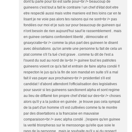
dont tu parle pour toi est sarte pour<br /> beaucoup de
guineens c'est tout a fait le contraire ! un chef d'état doit etre
etre respecté aussi mais votre maniere est tres loins car en te
lisant je ne voie pas alors tes raisons qui ne sont<br /> pas
fondées our moi et je suis sur pour beaucoup de guineen qui
n'ont besoin de rien aujourd'hui sauf le rassemblement . mais
en guinee certains confondent liberté , démocratie et
gnaxycratie<br /> comme la plus part des guineen le disent
avec désolations .qu'on arrete une personne tu fait de cela un
plat comme s'il l'a tué c'est grave . comme tu dit de l'est a
l'ouest du sud au nord de la<br /> guinee tout les patriotes
guineens voient ce qu'a fait et entrain de faire alpha condé !!
respecton le jus qu'a la fin de son mandat en suite s'il a mal
fait il vas payer aux prochaines<br /> prsidentiel s'il est
candidat ! d'abord attendont l'officialisation des legislatives
pour savoir si les guineens sanctionent alpha et sont regime
au lieu de diffamé ton propre chef d'etat sur des<br /> choses
alors qu'il y a la justice en guinée . je trouve pas cela sympat
de la part d'un homme s'il est cultivées comme tu te montre
par des disertations a la francaise en mauvaise
comparaison<br /> avec alpha condé . j'espere qu'en guinee
la verité trionpheras sur le menssonge qu'elle que soie le
rang de la personne . mais je souhaite qu'il y ai du respect