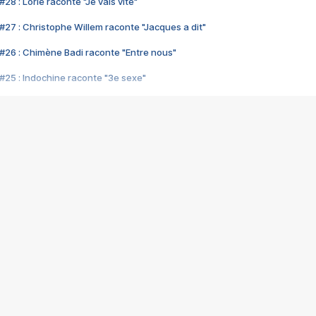
28 : Lorie raconte "Je vais vite"
#27 : Christophe Willem raconte "Jacques a dit"
#26 : Chimène Badi raconte "Entre nous"
#25 : Indochine raconte "3e sexe"
#24 : Zaho raconte "C'est chelou"
#23 : Patrick Bruel raconte "Au café des délices"
#22 : Kyo raconte "Le chemin"
#21 : Nolwenn Leroy raconte "Cassé"
#20 : Patrick Hernandez raconte "Born to be alive"
#19 : Lorie raconte "Près de moi"
#18 : Michael Jones raconte "A nos actes manqués" (avec Jean-Jacque
#17 : Khaled raconte "Aïcha"
#16 : Corneille raconte "Parce qu'on vient de loin"