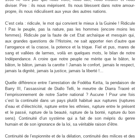
diviser. Pire : ils nous méprisent. Ils nous blessent dans notre amour-
propre, ils nous ridiculisent aux yeux des autres nations.
C’est cela : ridicule, le mot qui convient le mieux à la Guinée ! Ridicule
! Pas le peuple, pas la nature, pas les hommes (encore moins les
femmes). Ridicule par la faute de cet Etat archaïque et mesquin qui,
aux grandes questions de l’Histoire, ne sait apporter rien d’autre que
l’arrogance et la crasse, la potence et la trique. Fiel et pus, mares de
sang et vallées de larmes, voilà en quelques mots, le bilan de notre
Indépendance. A croire que notre peuple ne mérite que le bâton, le
bâton, le bâton, jamais la carotte ! Jamais le confort, jamais le respect,
jamais la dignité, jamais la justice, jamais la liberté !...
Quelle différence entre l’arrestation de Fodéba Keïta, la pendaison de
Barry III, l’assassinat de Diallo Telli, le meurtre de Diarra Traoré et
l’emprisonnement de notre
Sartre
national ? Aucune ! Pour une fois
c’est la continuité dans un pays plutôt habitué aux ruptures (ruptures
d’eau et d’électricité, rupture entre les ethnies, rupture entre le présent
et le passé, rupture de la beauté, rupture de la bonté, rupture du bon
sens). Continuité d’un système qui a fait de son mépris du genre
humain et de son ignorance de la loi, sa véritable raison d’être.
Continuité de l’espionnite et de la délation, continuité des milices et des