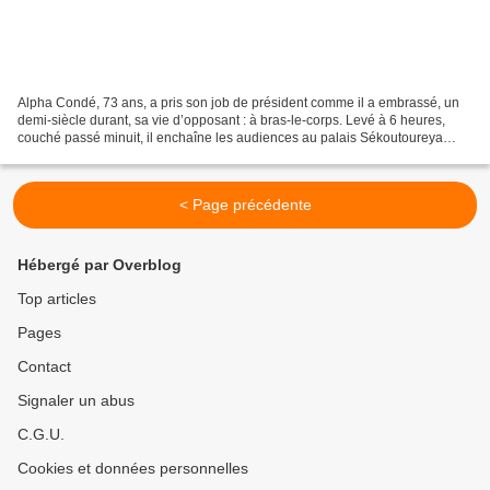
Alpha Condé, 73 ans, a pris son job de président comme il a embrassé, un
demi-siècle durant, sa vie d’opposant : à bras-le-corps. Levé à 6 heures,
couché passé minuit, il enchaîne les audiences au palais Sékoutoureya
puis, le soir venu, dans sa villa...
< Page précédente
Hébergé par Overblog
Top articles
Pages
Contact
Signaler un abus
C.G.U.
Cookies et données personnelles