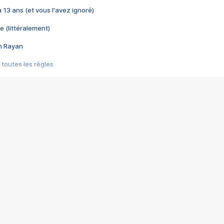
 a 13 ans (et vous l'avez ignoré)
e (littéralement)
im Rayan
 toutes les règles
s les jeux vidéo
us choquant de Rockstar ? - Le scandale BULLY
e plus moche de Steam
du RÊVE tourne au CAUCHEMAR
pendant 8 heures
it… à tort
umiliés par un jeu vidéo
ire - Final Fantasy 8