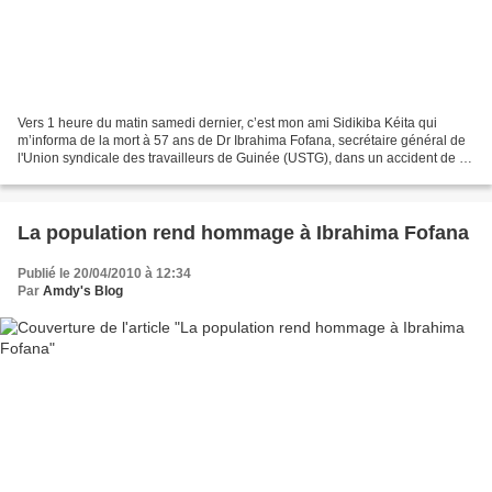
Vers 1 heure du matin samedi dernier, c’est mon ami Sidikiba Kéita qui
m’informa de la mort à 57 ans de Dr Ibrahima Fofana, secrétaire général de
l'Union syndicale des travailleurs de Guinée (USTG), dans un accident de la
route vers Fria (150 km au nord...
La population rend hommage à Ibrahima Fofana
Publié le 20/04/2010 à 12:34
Par
Amdy's Blog