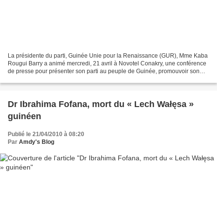
La présidente du parti, Guinée Unie pour la Renaissance (GUR), Mme Kaba
Rougui Barry a animé mercredi, 21 avril à Novotel Conakry, une conférence
de presse pour présenter son parti au peuple de Guinée, promouvoir son
programme de société et lancer les...
Dr Ibrahima Fofana, mort du « Lech Wałęsa »
guinéen
Publié le 21/04/2010 à 08:20
Par
Amdy's Blog