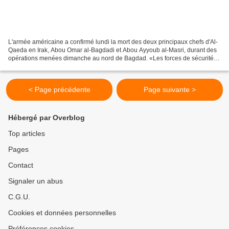
L'armée américaine a confirmé lundi la mort des deux principaux chefs d'Al-
Qaeda en Irak, Abou Omar al-Bagdadi et Abou Ayyoub al-Masri, durant des
opérations menées dimanche au nord de Bagdad. «Les forces de sécurité
irakiennes, appuyées par les forces...
< Page précédente
Page suivante >
Hébergé par Overblog
Top articles
Pages
Contact
Signaler un abus
C.G.U.
Cookies et données personnelles
Préférences cookies