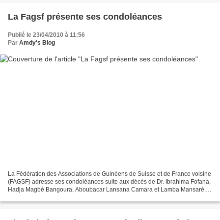
La Fagsf présente ses condoléances
Publié le 23/04/2010 à 11:56
Par
Amdy's Blog
La Fédération des Associations de Guinéens de Suisse et de France voisine
(FAGSF) adresse ses condoléances suite aux décès de Dr. Ibrahima Fofana,
Hadja Magbè Bangoura, Aboubacar Lansana Camara et Lamba Mansaré.
Le message : Berne, le 21 avril 2010 Chers...